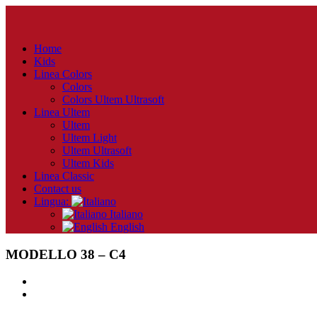
Home
Kids
Linea Colors
Colors
Colors Ultem Ultrasoft
Linea Ultem
Ultem
Ultem Light
Ultem Ultrasoft
Ultem Kids
Linea Classic
Contact us
Lingua:
Italiano
English
MODELLO 38 – C4